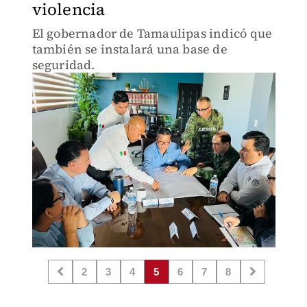
violencia
El gobernador de Tamaulipas indicó que
también se instalará una base de
seguridad.
2
3
4
5
6
7
8