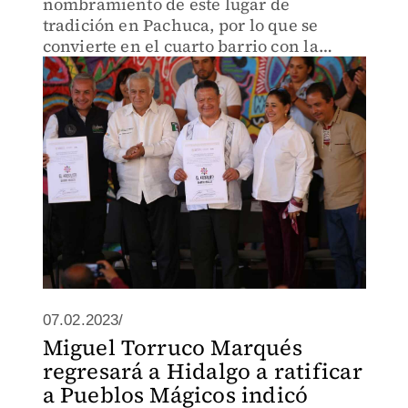
nombramiento de este lugar de
tradición en Pachuca, por lo que se
convierte en el cuarto barrio con la
denominación en el país; se pintarán
140 fachadas y 20 murales artísticos que
se encuentran en el lugar
07.02.2023/
Miguel Torruco Marqués
regresará a Hidalgo a ratificar
a Pueblos Mágicos indicó