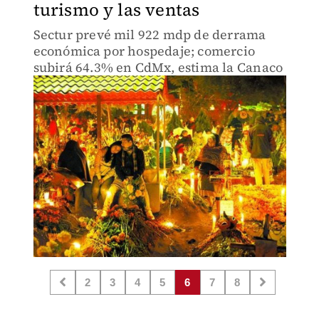
turismo y las ventas
Sectur prevé mil 922 mdp de derrama
económica por hospedaje; comercio
subirá 64.3% en CdMx, estima la Canaco
2
3
4
5
6
7
8