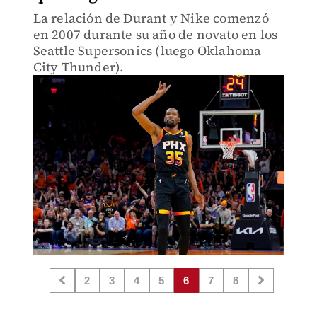
La relación de Durant y Nike comenzó
en 2007 durante su año de novato en los
Seattle Supersonics (luego Oklahoma
City Thunder).
2
3
4
5
6
7
8