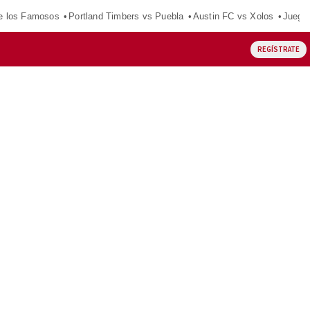
e los Famosos
Portland Timbers vs Puebla
Austin FC vs Xolos
Juego
REGÍSTRATE