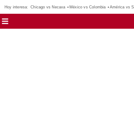
Hoy interesa:
Chicago vs Necaxa
México vs Colombia
América vs S