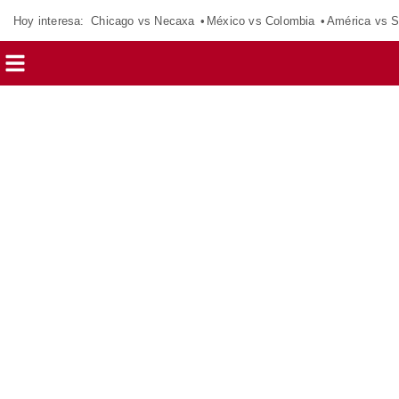
Hoy interesa:
Chicago vs Necaxa
México vs Colombia
América vs S