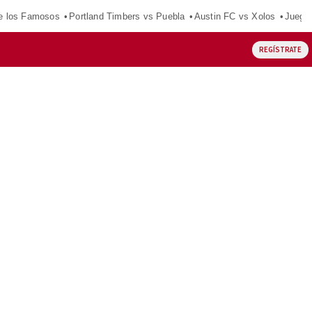
e los Famosos
Portland Timbers vs Puebla
Austin FC vs Xolos
Juego
REGÍSTRATE