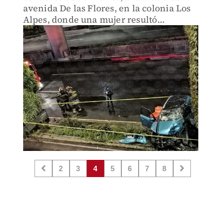
avenida De las Flores, en la colonia Los
Alpes, donde una mujer resultó
lesionada.
2
3
4
5
6
7
8