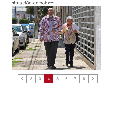
situación de pobreza.
2
3
4
5
6
7
8