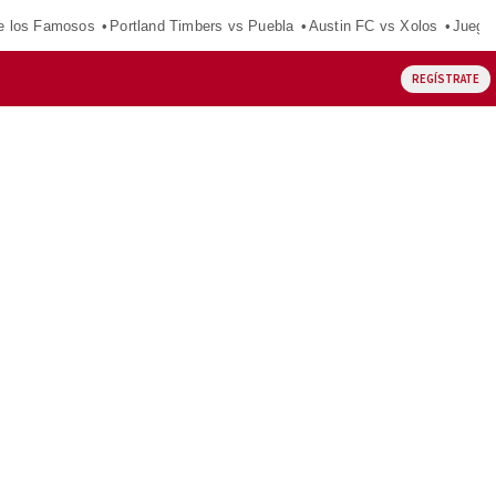
e los Famosos
Portland Timbers vs Puebla
Austin FC vs Xolos
Juego
REGÍSTRATE