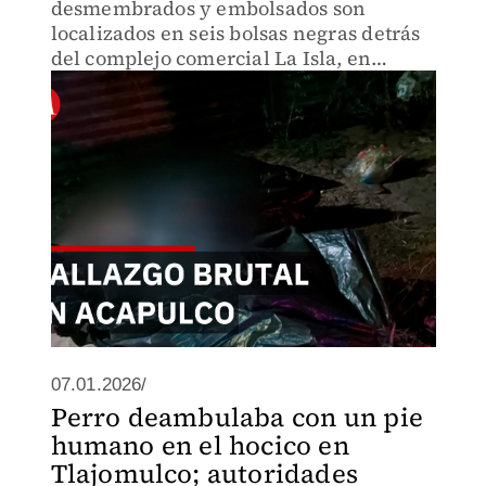
desmembrados y embolsados son
localizados en seis bolsas negras detrás
del complejo comercial La Isla, en
Acapulco Diamante. El hallazgo ocurre
tras reportes anónimos al C-5, lo que
moviliza a fuerzas de seguridad.
07.01.2026/
Perro deambulaba con un pie
humano en el hocico en
Tlajomulco; autoridades