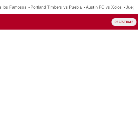
e los Famosos
Portland Timbers vs Puebla
Austin FC vs Xolos
Juego
REGÍSTRATE