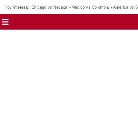
Hoy interesa:
Chicago vs Necaxa
México vs Colombia
América vs S