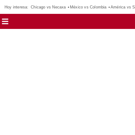
Hoy interesa:
Chicago vs Necaxa
México vs Colombia
América vs S