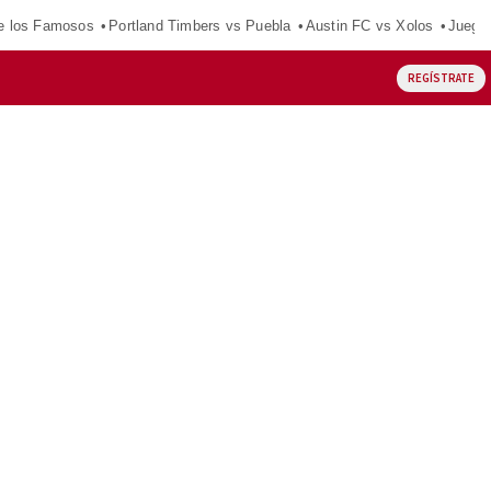
e los Famosos
Portland Timbers vs Puebla
Austin FC vs Xolos
Juego
REGÍSTRATE