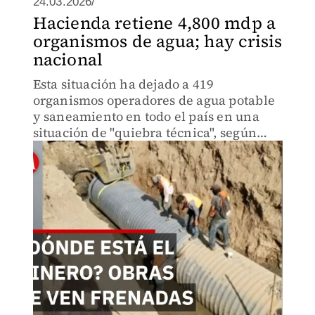
24.03.2026/
Hacienda retiene 4,800 mdp a
organismos de agua; hay crisis
nacional
Esta situación ha dejado a 419
organismos operadores de agua potable
y saneamiento en todo el país en una
situación de "quiebra técnica", según
denunció la Asociación Nacional de
Entidades de Agua y Saneamiento de
México (ANEAS).