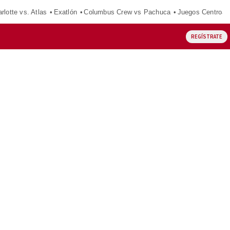
rlotte vs. Atlas
Exatlón
Columbus Crew vs Pachuca
Juegos Centroam
REGÍSTRATE