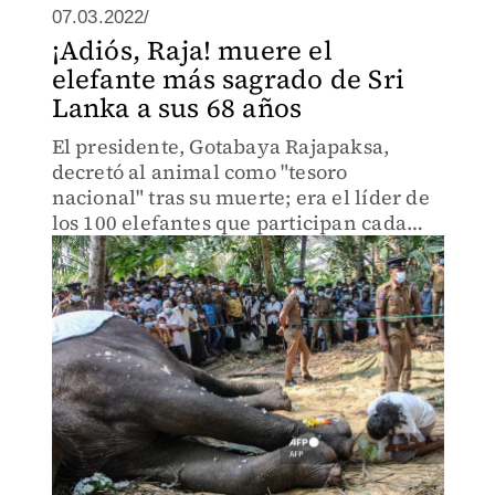
07.03.2022/
¡Adiós, Raja! muere el
elefante más sagrado de Sri
Lanka a sus 68 años
El presidente, Gotabaya Rajapaksa,
decretó al animal como "tesoro
nacional" tras su muerte; era el líder de
los 100 elefantes que participan cada
año en el Esala Perahera, un importante
festival budista en la ciudad central de
Kandy.