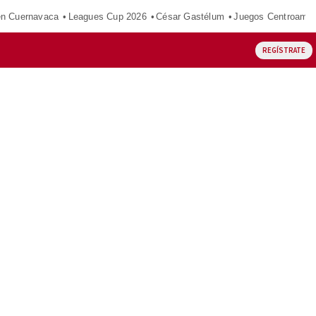
en Cuernavaca
Leagues Cup 2026
César Gastélum
Juegos Centroamer
REGÍSTRATE