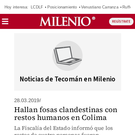
Hoy interesa:
LCDLF
Posicionamiento
Venustiano Carranza
Ruffo 
REGÍSTRATE
Noticias de Tecomán en Milenio
28.03.2019/
Hallan fosas clandestinas con
restos humanos en Colima
La Fiscalía del Estado informó que los
restos de cuatro personas fueron