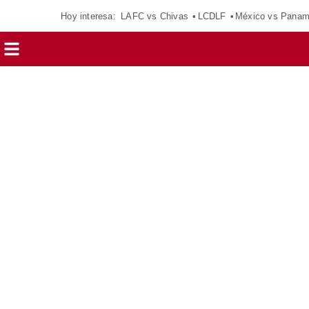
Hoy interesa:
LAFC vs Chivas
LCDLF
México vs Pana