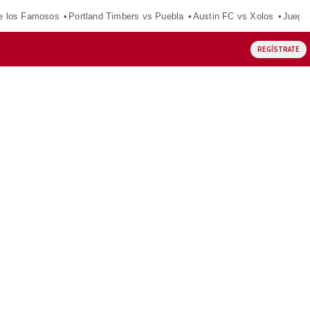
e los Famosos
Portland Timbers vs Puebla
Austin FC vs Xolos
Juego
REGÍSTRATE