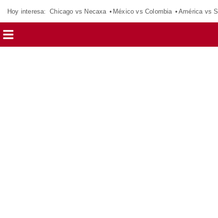
Hoy interesa:
Chicago vs Necaxa
México vs Colombia
América vs S