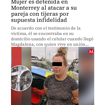
Mujer es detenida en
Monterrey al atacar a su
pareja con tijeras por
supuesta infidelidad
De acuerdo con el testimonio de la
víctima, él se encontraba en su
domicilio usando el celular cuando llegó
Magdalena, con quien vive en unión
libre, y le arrebató el teléfono,
argumentando que la engañaba con
otras mujeres.