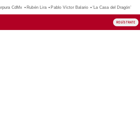
púrpura CdMx
Rubén Lira
Pablo Víctor Balario
‘La Casa del Dragón’
REGÍSTRATE