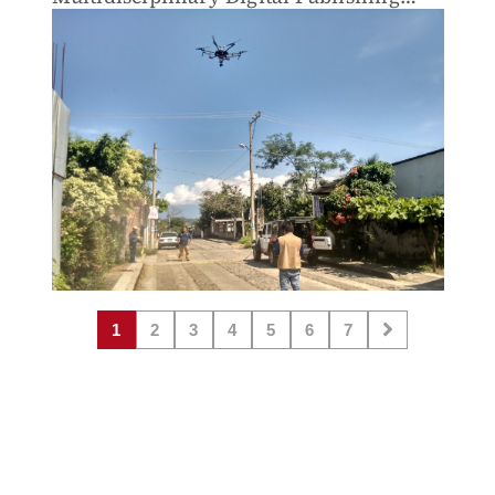
Institute, con sede en Suiza.
1
2
3
4
5
6
7