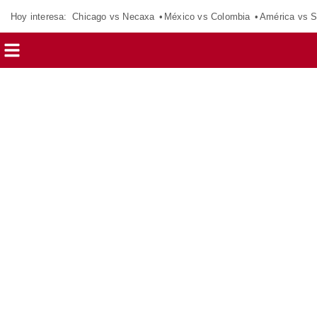
Hoy interesa:
Chicago vs Necaxa
México vs Colombia
América vs S