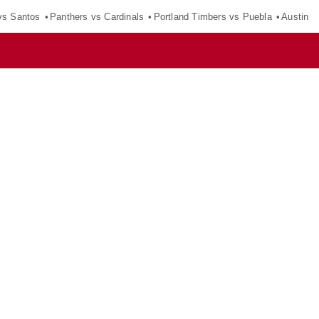
vs Santos
Panthers vs Cardinals
Portland Timbers vs Puebla
Austin F