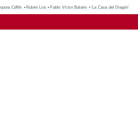
púrpura CdMx
Rubén Lira
Pablo Víctor Balario
‘La Casa del Dragón’