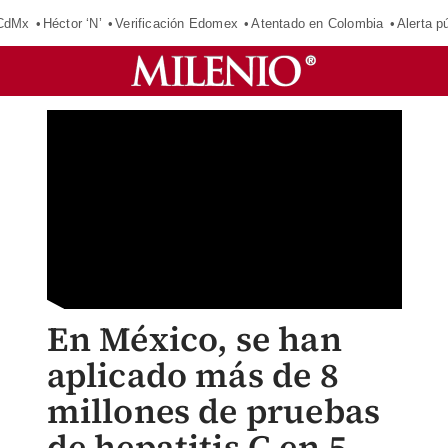
 CdMx
Héctor ‘N’
Verificación Edomex
Atentado en Colombia
Alerta 
En México, se han
aplicado más de 8
millones de pruebas
de hepatitis C en 5