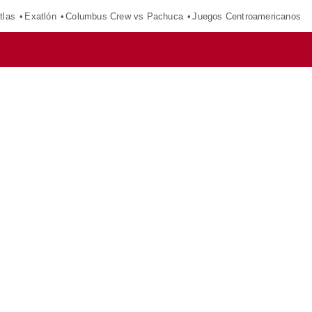
tlas
Exatlón
Columbus Crew vs Pachuca
Juegos Centroamericanos