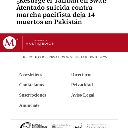
¿Resurge el Talibán en Swat?
Atentado suicida contra
marcha pacifista deja 14
muertos en Pakistán
DERECHOS RESERVADOS © GRUPO MILENIO 2026
Newsletters
Directorio
Contáctanos
Privacidad
Suscripciones
Aviso Legal
Anúnciate