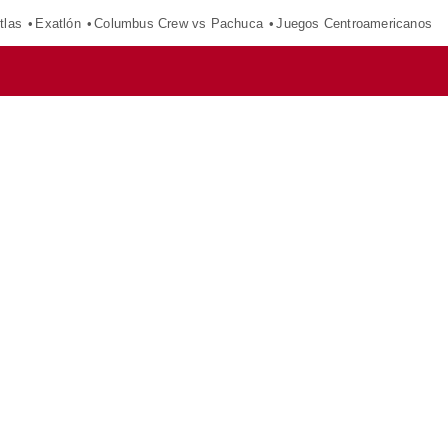
tlas
Exatlón
Columbus Crew vs Pachuca
Juegos Centroamericanos