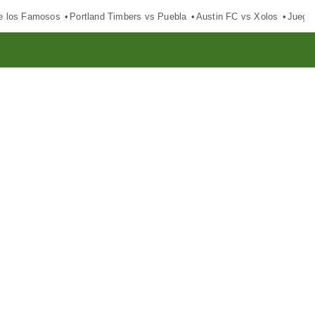
e los Famosos
Portland Timbers vs Puebla
Austin FC vs Xolos
Juego