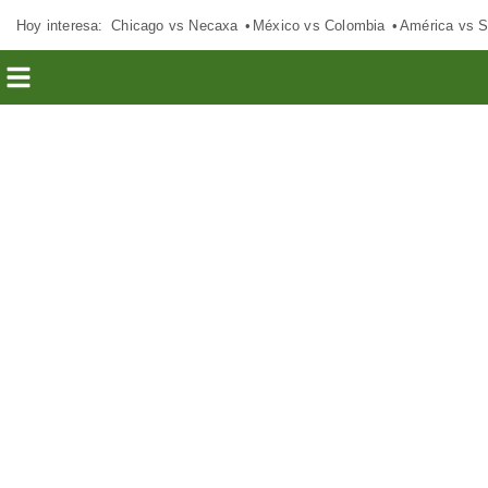
Hoy interesa:
Chicago vs Necaxa
México vs Colombia
América vs S