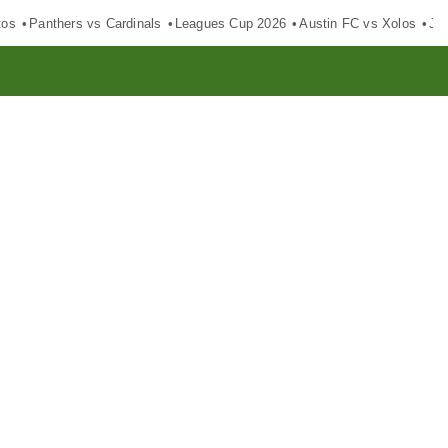
tos
Panthers vs Cardinals
Leagues Cup 2026
Austin FC vs Xolos
Ju