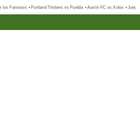
e los Famosos
Portland Timbers vs Puebla
Austin FC vs Xolos
Juego