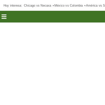
Hoy interesa:
Chicago vs Necaxa
México vs Colombia
América vs S