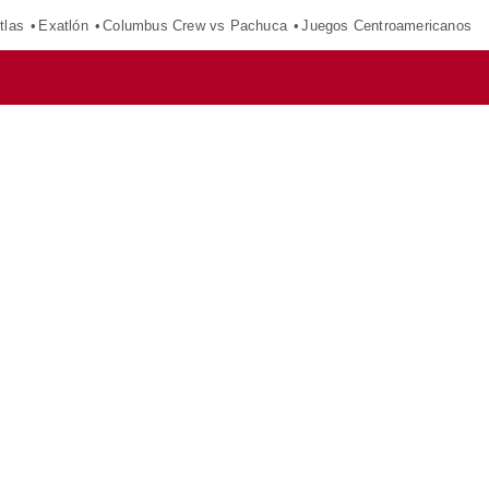
tlas
Exatlón
Columbus Crew vs Pachuca
Juegos Centroamericanos