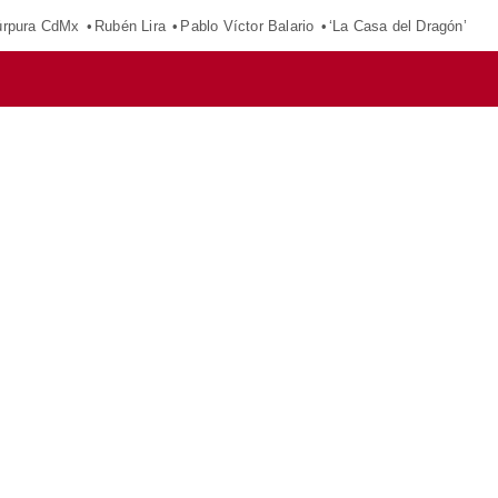
púrpura CdMx
Rubén Lira
Pablo Víctor Balario
‘La Casa del Dragón’