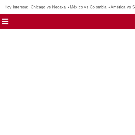
Hoy interesa:
Chicago vs Necaxa
México vs Colombia
América vs S