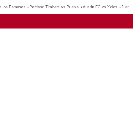
e los Famosos
Portland Timbers vs Puebla
Austin FC vs Xolos
Juego