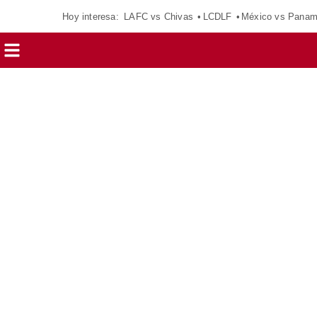
Hoy interesa:
LAFC vs Chivas
LCDLF
México vs Pana