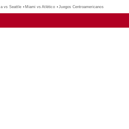
ca vs Seattle
Miami vs Atlético
Juegos Centroamericanos