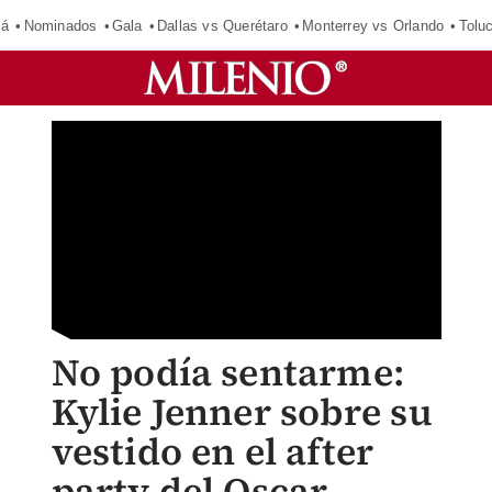
má
Nominados
Gala
Dallas vs Querétaro
Monterrey vs Orlando
Tolu
No podía sentarme:
Kylie Jenner sobre su
vestido en el after
party del Oscar