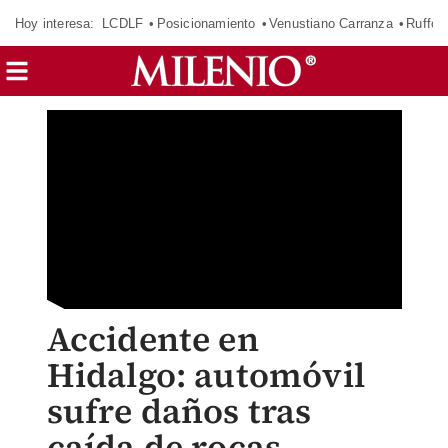
Hoy interesa:
LCDLF
Posicionamiento
Venustiano Carranza
Ruffo 
Accidente en
Hidalgo: automóvil
sufre daños tras
caída de rocas