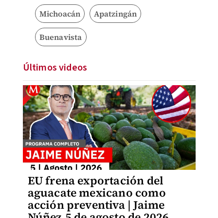
Michoacán
Apatzingán
Buenavista
Últimos videos
EU frena exportación del
aguacate mexicano como
acción preventiva | Jaime
Núñez,5 de agosto de 2026