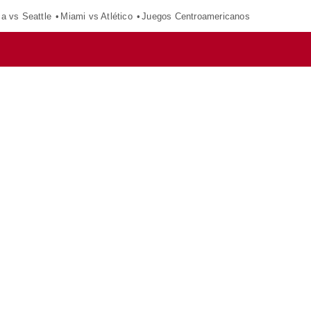
ca vs Seattle
Miami vs Atlético
Juegos Centroamericanos