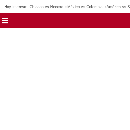
Hoy interesa:
Chicago vs Necaxa
México vs Colombia
América vs S