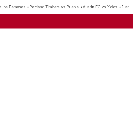
e los Famosos
Portland Timbers vs Puebla
Austin FC vs Xolos
Juego