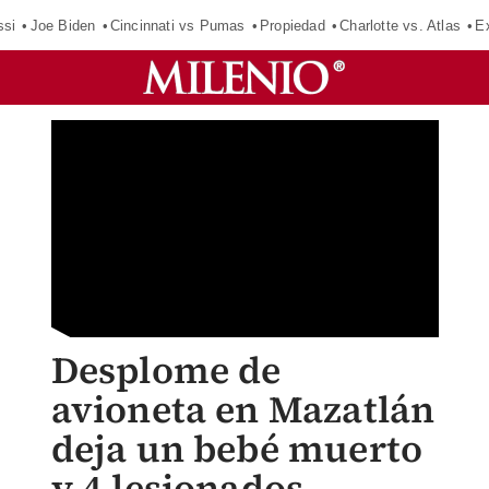
ssi
Joe Biden
Cincinnati vs Pumas
Propiedad
Charlotte vs. Atlas
E
Desplome de
avioneta en Mazatlán
deja un bebé muerto
y 4 lesionados