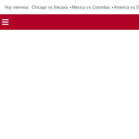
Hoy interesa:
Chicago vs Necaxa
México vs Colombia
América vs S