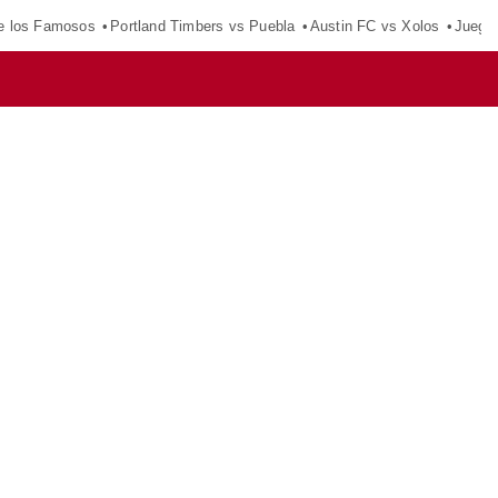
e los Famosos
Portland Timbers vs Puebla
Austin FC vs Xolos
Juego