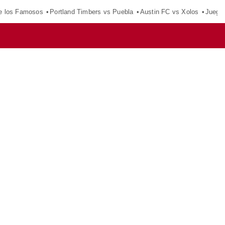
e los Famosos
Portland Timbers vs Puebla
Austin FC vs Xolos
Juego