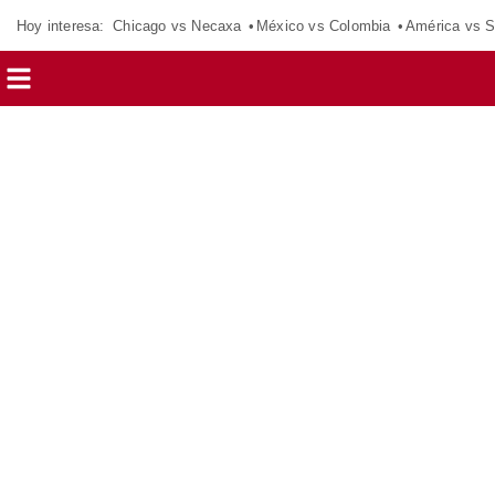
Hoy interesa:
Chicago vs Necaxa
México vs Colombia
América vs S