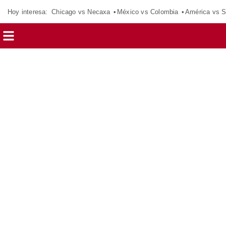
Hoy interesa:
Chicago vs Necaxa
México vs Colombia
América vs S