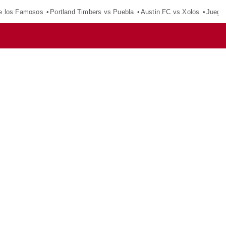
e los Famosos
Portland Timbers vs Puebla
Austin FC vs Xolos
Juego