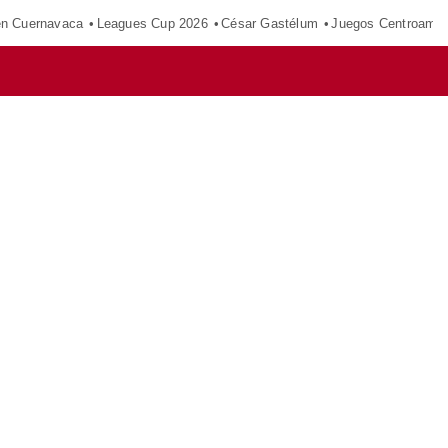
en Cuernavaca
Leagues Cup 2026
César Gastélum
Juegos Centroamer