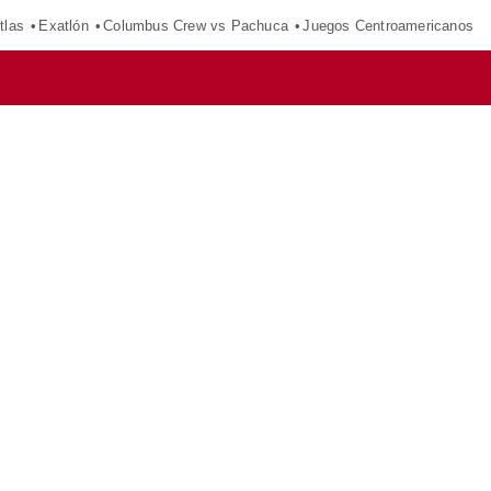
tlas
Exatlón
Columbus Crew vs Pachuca
Juegos Centroamericanos