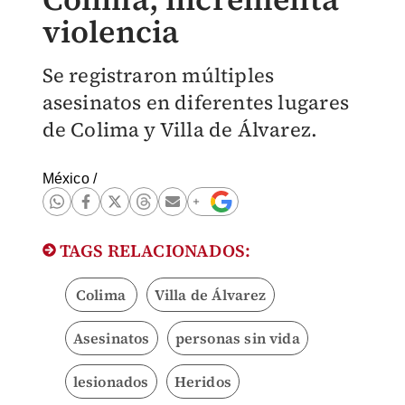
violencia
Se registraron múltiples
asesinatos en diferentes lugares
de Colima y Villa de Álvarez.
México
/
TAGS RELACIONADOS:
Colima
Villa de Álvarez
Asesinatos
personas sin vida
lesionados
Heridos