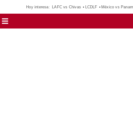
Hoy interesa:
LAFC vs Chivas
LCDLF
México vs Pana