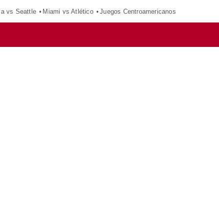
ca vs Seattle
Miami vs Atlético
Juegos Centroamericanos