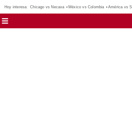
Hoy interesa:
Chicago vs Necaxa
México vs Colombia
América vs S