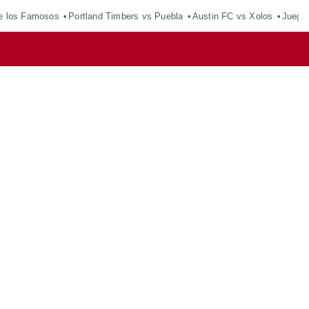
e los Famosos
Portland Timbers vs Puebla
Austin FC vs Xolos
Juego