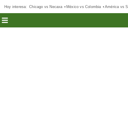
Hoy interesa:
Chicago vs Necaxa
México vs Colombia
América vs S