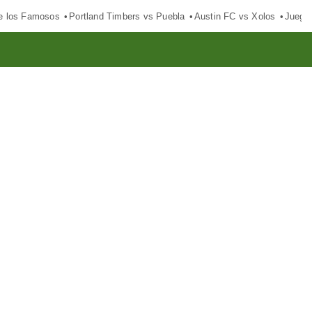
e los Famosos
Portland Timbers vs Puebla
Austin FC vs Xolos
Juego