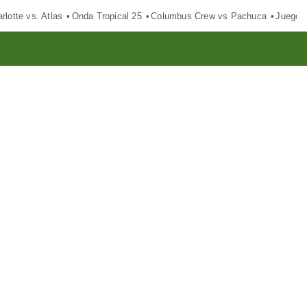
rlotte vs. Atlas
Onda Tropical 25
Columbus Crew vs Pachuca
Juegos