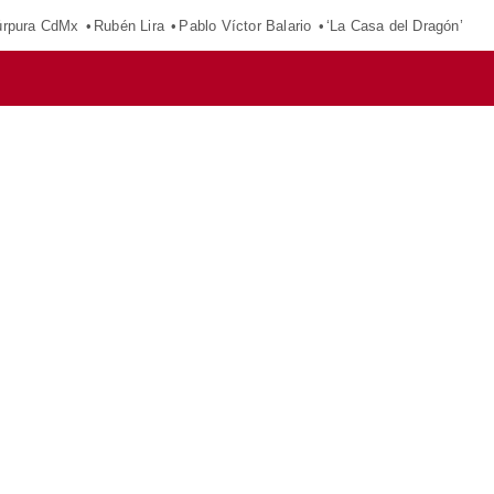
púrpura CdMx
Rubén Lira
Pablo Víctor Balario
‘La Casa del Dragón’