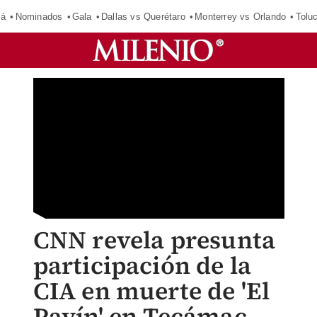
má
Nominados
Gala
Dallas vs Querétaro
Monterrey vs Orlando
Tolu
CNN revela presunta
participación de la
CIA en muerte de 'El
Payín' en Tecámac,