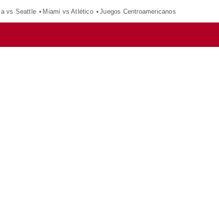
ca vs Seattle
Miami vs Atlético
Juegos Centroamericanos