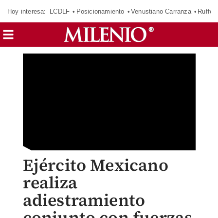
Hoy interesa:
LCDLF
Posicionamiento
Venustiano Carranza
Ruffo 
Ejército Mexicano
realiza
adiestramiento
conjunto con fuerzas