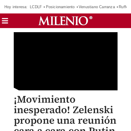
Hoy interesa:
LCDLF
Posicionamiento
Venustiano Carranza
Ruffo 
¡Movimiento
inesperado! Zelenski
propone una reunión
cara a cara con Putin