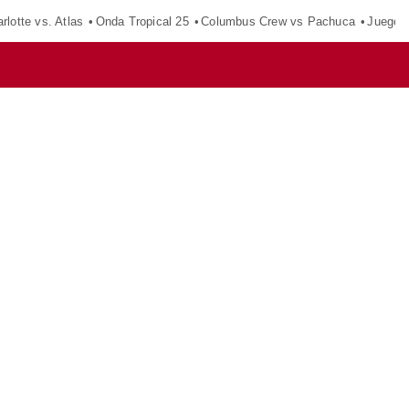
rlotte vs. Atlas
Onda Tropical 25
Columbus Crew vs Pachuca
Juegos